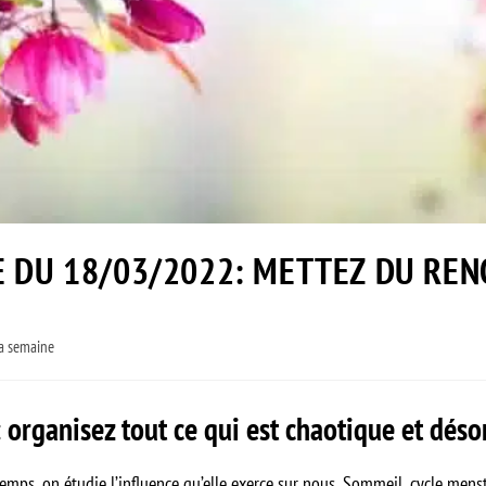
E DU 18/03/2022: METTEZ DU REN
la semaine
 organisez tout ce qui est chaotique et déso
 temps, on étudie l’influence qu’elle exerce sur nous. Sommeil, cycle men