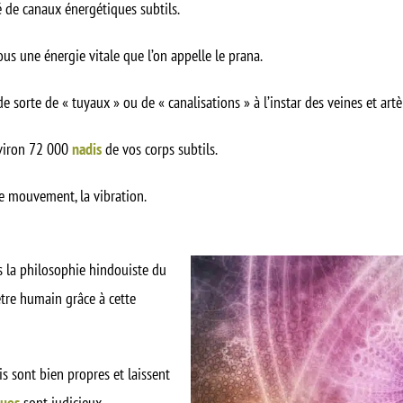
ué de canaux énergétiques subtils.
ous une énergie vitale que l’on appelle le prana.
de sorte de « tuyaux » ou de « canalisations » à l’instar des veines et art
viron 72 000
nadis
de vos corps subtils.
le mouvement, la vibration.
s la philosophie hindouiste du
l’être humain grâce à cette
is sont bien propres et laissent
ques
sont judicieux.